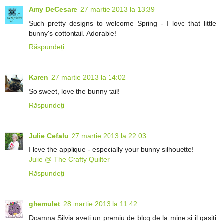
Amy DeCesare
27 martie 2013 la 13:39
Such pretty designs to welcome Spring - I love that little
bunny's cottontail. Adorable!
Răspundeți
Karen
27 martie 2013 la 14:02
So sweet, love the bunny tail!
Răspundeți
Julie Cefalu
27 martie 2013 la 22:03
I love the applique - especially your bunny silhouette!
Julie @ The Crafty Quilter
Răspundeți
ghemulet
28 martie 2013 la 11:42
Doamna Silvia aveti un premiu de blog de la mine si il gasiti