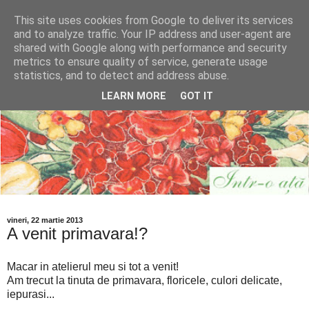
This site uses cookies from Google to deliver its services
and to analyze traffic. Your IP address and user-agent are
shared with Google along with performance and security
metrics to ensure quality of service, generate usage
statistics, and to detect and address abuse.
LEARN MORE
GOT IT
vineri, 22 martie 2013
A venit primavara!?
Macar in atelierul meu si tot a venit!
Am trecut la tinuta de primavara, floricele, culori delicate,
iepurasi...