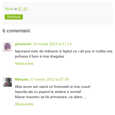
Silvia
la
07:33
Distribuiți
6 comentarii:
ghemulet
24 martie 2013 la 17:14
Iepurasul este de milioane si faptul ca i-ati pus si codita cea
pufoasa il face si mai dragalas
Răspundeți
Mihaela
27 martie 2013 la 07:59
Abia acum am vazut ce frumuseti ai mai cusut!
Iepurila ala cu popoul la vedere e mortal!
Macar inauntru sa fie primavara, ca afara.....
Răspundeți