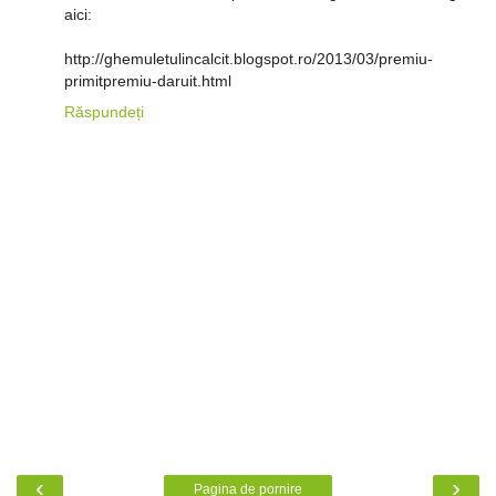
aici:
http://ghemuletulincalcit.blogspot.ro/2013/03/premiu-
primitpremiu-daruit.html
Răspundeți
‹
›
Pagina de pornire