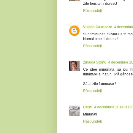
Zile fericite iti doresc!
Răspundeți
Vulpita Calatoare
4 decembri
Sunt minunati, Silvia! Ce frumo
Numai bine iti doresc!
Răspundeți
Zinaida Strinu
4 decembrie 20
Ce idee minunată, să pui hră
inimitabil al naturii. Mă gânde
Să ai zile frumoase !
Răspundeți
Cristi
4 decembrie 2014 la 09
Minunat!
Răspundeți