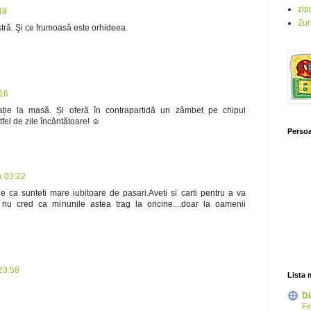
zip
49
Zur
stră. Şi ce frumoasă este orhideea.
:16
ație la masă. Și oferă în contrapartidă un zâmbet pe chipul
stfel de zile încântătoare! ☺
Persoa
a 03:22
e ca sunteti mare iubitoare de pasari.Aveti si carti pentru a va
usi nu cred ca minunile astea trag la oricine....doar la oamenii
23:58
Lista 
Di
Fi