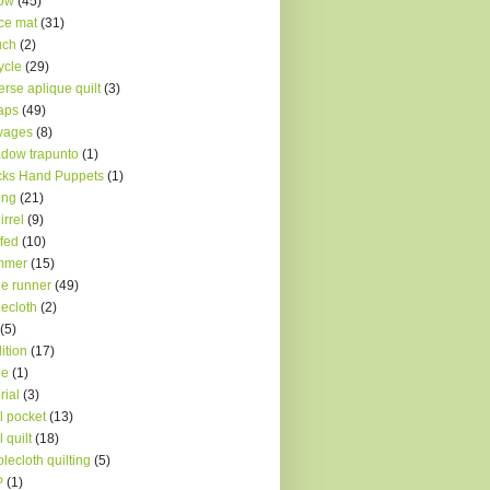
low
(45)
ce mat
(31)
uch
(2)
ycle
(29)
erse aplique quilt
(3)
aps
(49)
vages
(8)
dow trapunto
(1)
ks Hand Puppets
(1)
ing
(21)
irrel
(9)
ffed
(10)
mmer
(15)
le runner
(49)
lecloth
(2)
(5)
dition
(17)
le
(1)
rial
(3)
l pocket
(13)
l quilt
(18)
lecloth quilting
(5)
P
(1)