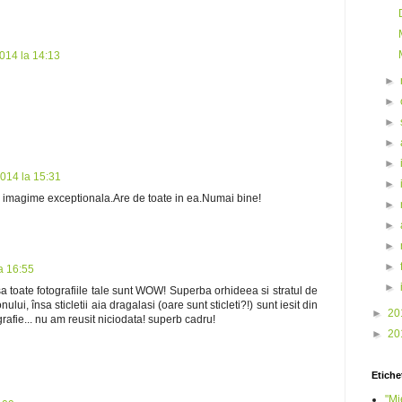
014 la 14:13
►
►
►
►
►
014 la 15:31
►
 o imagime exceptionala.Are de toate in ea.Numai bine!
►
►
►
►
a 16:55
►
a toate fotografiile tale sunt WOW! Superba orhideea si stratul de
ui, însa sticletii aia dragalasi (oare sunt sticleti?!) sunt iesit din
►
20
rafie... nu am reusit niciodata! superb cadru!
►
20
Etiche
"Mi