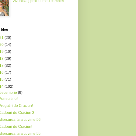
Vizualizați profilul meu complet
 blog
21
(20)
20
(14)
19
(10)
18
(29)
17
(32)
16
(17)
15
(71)
14
(102)
decembrie
(9)
Pentru tine!
Pregatiri de Craciun!
Cadouri de Craciun 2
Miercurea fara cuvinte 56
Cadouri de Craciun!
Miercurea fara cuvinte 55