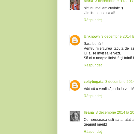
Maria
3 decembrie 2014 la 17
nici nu mai am cuvinte :)
zile frumoase sa ai!
Răspundeți
Unknown
3 decembrie 2014 l
Sara bună !
Pentru miercurea tăcută de a
Iulia. Te invit să le vezi.
Să ai o noapte liniştită şi faină !
Răspundeți
zoltybogata
3 decembrie 2014
Văd că a venit zăpada la voi. 
Răspundeți
Ileana
3 decembrie 2014 la 2
Ce norocoasa esti sa ai atatia 
geamul meu!:)
Răspundeți