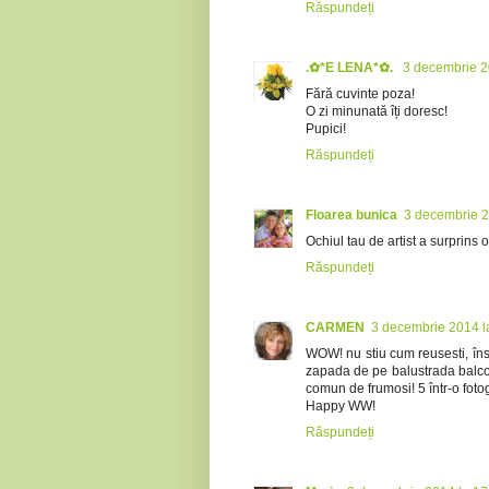
Răspundeți
.✿*E LENA*✿.
3 decembrie 2
Fără cuvinte poza!
O zi minunată îți doresc!
Pupici!
Răspundeți
Floarea bunica
3 decembrie 2
Ochiul tau de artist a surprins
Răspundeți
CARMEN
3 decembrie 2014 l
WOW! nu stiu cum reusesti, îns
zapada de pe balustrada balconul
comun de frumosi! 5 într-o fotog
Happy WW!
Răspundeți