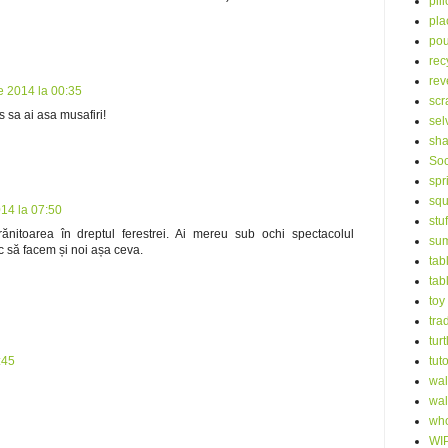
pil
pla
po
rec
rev
e 2014 la 00:35
scr
s sa ai asa musafiri!
sel
sha
Soc
spr
squ
14 la 07:50
stu
nitoarea în dreptul ferestrei. Ai mereu sub ochi spectacolul
su
sc să facem și noi așa ceva.
tab
tab
toy
tra
turt
:45
tuto
wal
wal
who
WI