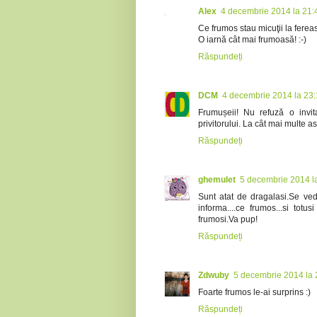
Alex
4 decembrie 2014 la 21:
Ce frumos stau micuţii la ferea
O iarnă cât mai frumoasă! :-)
Răspundeți
DCM
4 decembrie 2014 la 23
Frumușeii! Nu refuză o invit
privitorului. La cât mai multe a
Răspundeți
ghemulet
5 decembrie 2014 l
Sunt atat de dragalasi.Se ved
informa....ce frumos...si tot
frumosi.Va pup!
Răspundeți
Zdwuby
5 decembrie 2014 la 
Foarte frumos le-ai surprins :)
Răspundeți