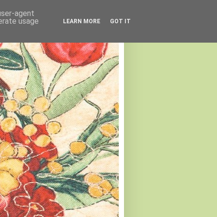
 user-agent
nerate usage
LEARN MORE
GOT IT