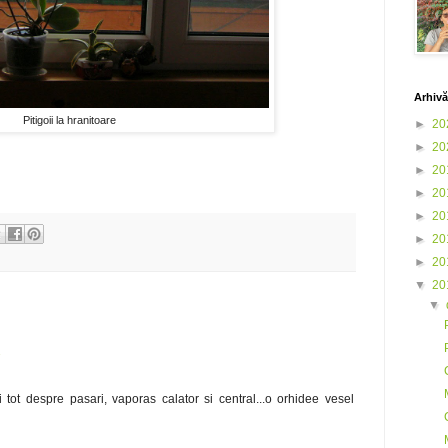
Arhivă
Pitigoii la hranitoare
►
20
►
20
►
20
►
20
►
20
►
20
►
20
▼
20
▼
7
ti tot despre pasari, vaporas calator si central...o orhidee vesel