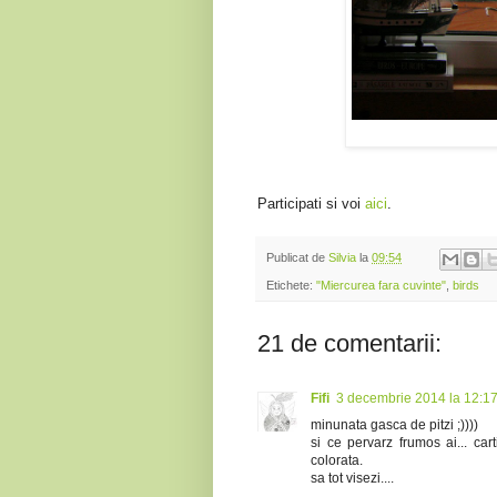
Participati si voi
aici
.
Publicat de
Silvia
la
09:54
Etichete:
"Miercurea fara cuvinte"
,
birds
21 de comentarii:
Fifi
3 decembrie 2014 la 12:1
minunata gasca de pitzi ;))))
si ce pervarz frumos ai... car
colorata.
sa tot visezi....