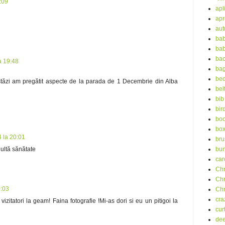
:09
apl
ap
au
bab
bab
ba
a 19:48
ba
bed
stăzi am pregătit aspecte de la parada de 1 Decembrie din Alba
bel
bib
bir
boo
bo
 la 20:01
bru
Multă sănătate
bu
car
Chr
Chr
0:03
Chr
cra
vizitatori la geam! Faina fotografie !Mi-as dori si eu un pitigoi la
cur
dee