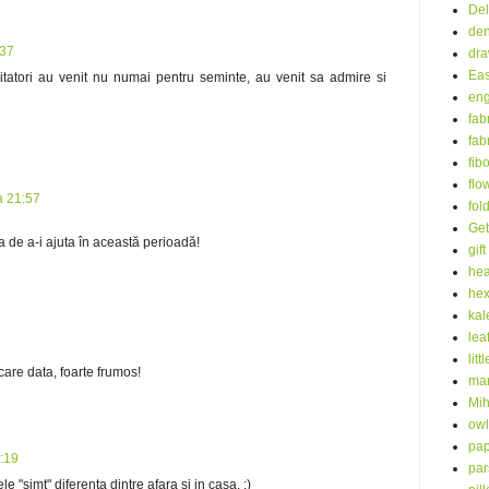
Del
de
:37
dra
Eas
izitatori au venit nu numai pentru seminte, au venit sa admire si
eng
fab
fab
fib
flo
a 21:57
fol
Get
a de a-i ajuta în această perioadă!
gift
hea
he
kal
lea
7
litt
care data, foarte frumos!
mar
Mih
owl
pap
:19
par
 "simt" diferenta dintre afara si in casa. :)