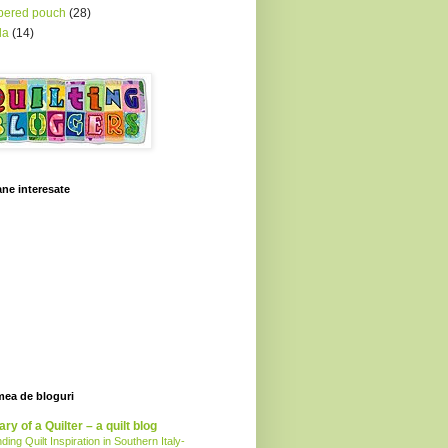
pered pouch
(28)
la
(14)
ne interesate
mea de bloguri
ary of a Quilter – a quilt blog
nding Quilt Inspiration in Southern Italy-