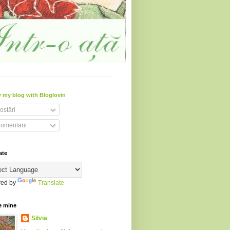
 my blog with Bloglovin
ostări
omentarii
ate
ed by
Translate
e mine
Silvia