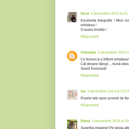
Nicol
3 decembrie 2014 la 21
Excelenta fotografie ! Micii v
orhideea !
O seara linistita !
Răspundeți
Unknown
3 decembrie 2014 l
Ce frumos ţi-a înflorit orhideea!
Cât despre dânşii..., bună idee
Seară frumoasă!
Răspundeți
ina
3 decembrie 2014 la 23:2
Pozele tale spun povesti de fie
Răspundeți
Diana
4 decembrie 2014 la 00
Superba imagine! Pe langa altele