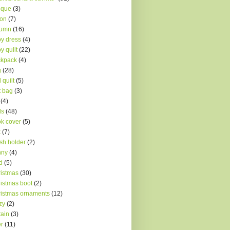
ique
(3)
ron
(7)
tumn
(16)
y dress
(4)
y quilt
(22)
ckpack
(4)
g
(28)
 quilt
(5)
t bag
(3)
(4)
ds
(48)
k cover
(5)
x
(7)
sh holder
(2)
nny
(4)
d
(5)
istmas
(30)
istmas boot
(2)
istmas ornaments
(12)
zy
(2)
tain
(3)
r
(11)