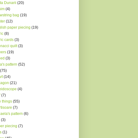
ta Dunarii
(20)
nim
(4)
wstring bag
(19)
ter
(12)
lish paper piecing
(19)
ric
(8)
ric cards
(3)
onacci quilt
(3)
wers
(19)
ded
(3)
a's pattern
(52)
(75)
rt
(14)
xagon
(21)
eidoscope
(4)
f
(7)
le things
(55)
tisoare
(7)
aela's pattern
(6)
(3)
er piecing
(7)
s
(1)