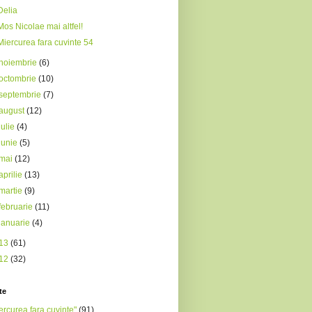
Delia
Mos Nicolae mai altfel!
Miercurea fara cuvinte 54
noiembrie
(6)
octombrie
(10)
septembrie
(7)
august
(12)
iulie
(4)
iunie
(5)
mai
(12)
aprilie
(13)
martie
(9)
februarie
(11)
ianuarie
(4)
13
(61)
12
(32)
te
ercurea fara cuvinte"
(91)