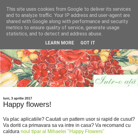
This site uses cookies from Google to deliver its services
and to analyze traffic. Your IP address and user-agent are
shared with Google along with performance and security
metrics to ensure quality of service, generate usage
statistics, and to detect and address abuse.
LEARN MORE
GOT IT
luni, 3 aprilie 2017
Happy flowers!
Va plac aplicatiile? Cautati un pattern usor si rapid de cusut?
Va doriti ca primavara sa va intre in casa? Va recomand cu
caldura
noul tipar al Mihaelei "Happy Flowers"