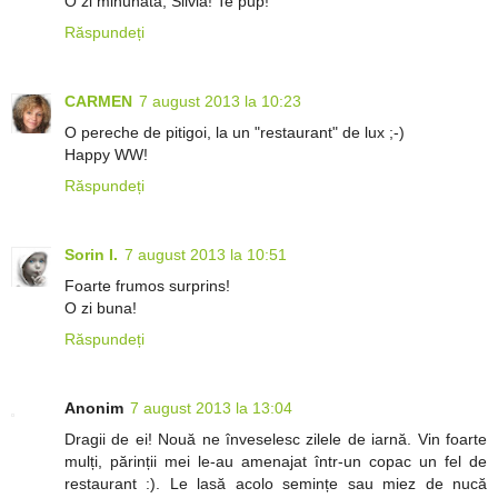
O zi minunată, Silvia! Te pup!
Răspundeți
CARMEN
7 august 2013 la 10:23
O pereche de pitigoi, la un "restaurant" de lux ;-)
Happy WW!
Răspundeți
Sorin I.
7 august 2013 la 10:51
Foarte frumos surprins!
O zi buna!
Răspundeți
Anonim
7 august 2013 la 13:04
Dragii de ei! Nouă ne înveselesc zilele de iarnă. Vin foarte
mulți, părinții mei le-au amenajat într-un copac un fel de
restaurant :). Le lasă acolo semințe sau miez de nucă