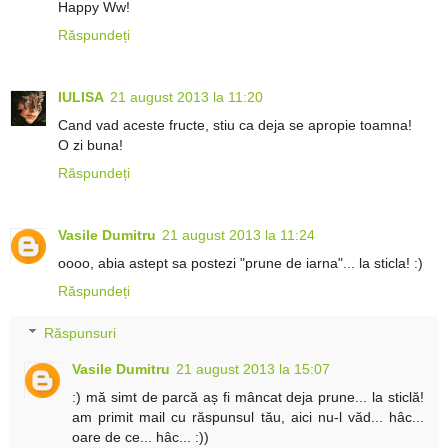
Happy Ww!
Răspundeți
IULISA
21 august 2013 la 11:20
Cand vad aceste fructe, stiu ca deja se apropie toamna!
O zi buna!
Răspundeți
Vasile Dumitru
21 august 2013 la 11:24
oooo, abia astept sa postezi "prune de iarna"... la sticla! :)
Răspundeți
Răspunsuri
Vasile Dumitru
21 august 2013 la 15:07
:) mă simt de parcă aș fi mâncat deja prune... la sticlă!
am primit mail cu răspunsul tău, aici nu-l văd... hâc...
oare de ce... hâc... :))