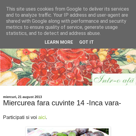
This site uses cookies from Google to deliver its services
and to analyze traffic. Your IP address and user-agent are
shared with Google along with performance and security
metrics to ensure quality of service, generate usage
statistics, and to detect and address abuse.
LEARN MORE
GOT IT
miercuri, 21 august 2013
Miercurea fara cuvinte 14 -Inca vara-
Participati si voi
aici
.