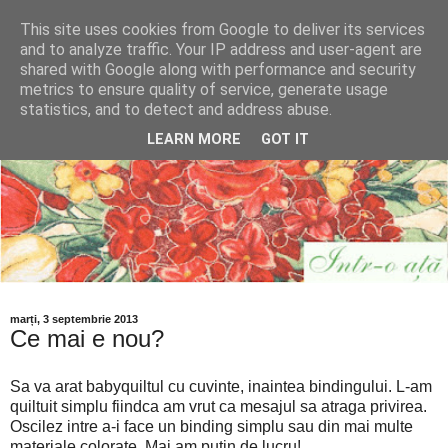
This site uses cookies from Google to deliver its services
and to analyze traffic. Your IP address and user-agent are
shared with Google along with performance and security
metrics to ensure quality of service, generate usage
statistics, and to detect and address abuse.
LEARN MORE
GOT IT
marți, 3 septembrie 2013
Ce mai e nou?
Sa va arat babyquiltul cu cuvinte, inaintea bindingului. L-am
quiltuit simplu fiindca am vrut ca mesajul sa atraga privirea.
Oscilez intre a-i face un binding simplu sau din mai multe
materiale colorate. Mai am putin de lucru!