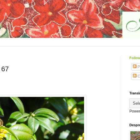
Follow
P
 67
C
Transl
Power
Despr