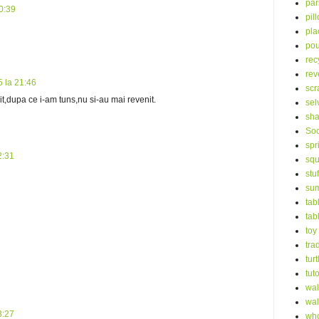
par
20:39
pil
pla
po
rec
rev
5 la 21:46
scr
elit,dupa ce i-am tuns,nu si-au mai revenit.
sel
sha
Soc
spr
2:31
squ
stu
su
tab
tab
toy
tra
turt
tuto
wal
wal
3:27
who