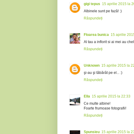
gigi tepus
15 aprilie 2015 la 
Albinele sunt pe fază! :)
Răspundeți
Floarea bunica
15 aprilie 201
Al tau a inflorit si ai mei au ch
Răspundeți
Unknown
15 aprilie 2015 la 2
şi-au şi tăbărât pe el... :)
Răspundeți
Ella
15 aprilie 2015 la 22:33
Ce multe albine!
Foarte frumoase fotografii!
Răspundeți
Spunsieu
15 aprilie 2015 la 2