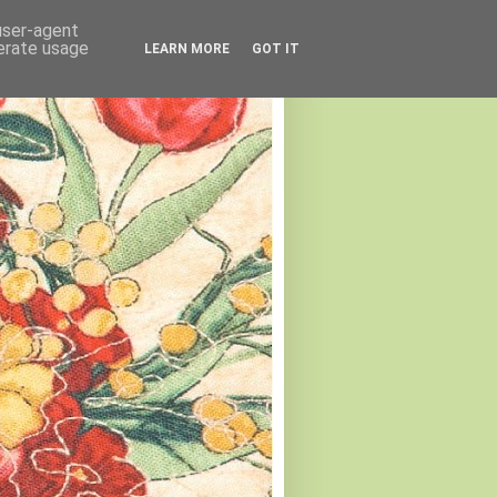
 user-agent
nerate usage
LEARN MORE
GOT IT