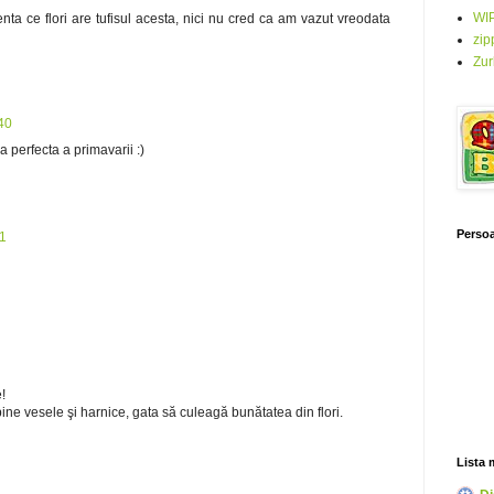
WI
tenta ce flori are tufisul acesta, nici nu cred ca am vazut vreodata
zip
Zur
:40
 perfecta a primavarii :)
Persoa
41
!
ne vesele şi harnice, gata să culeagă bunătatea din flori.
Lista 