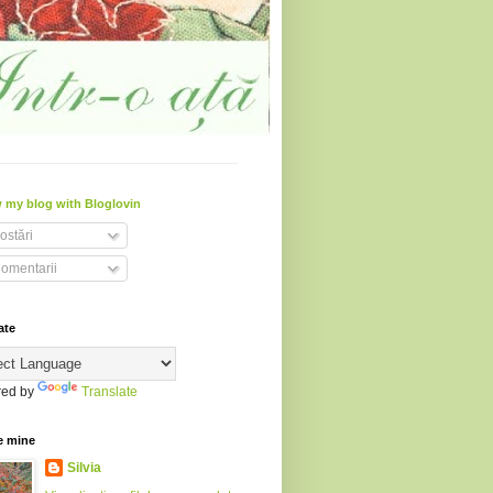
 my blog with Bloglovin
ostări
omentarii
ate
ed by
Translate
e mine
Silvia