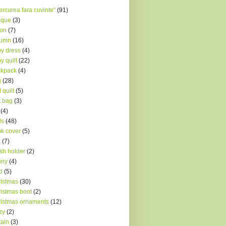
ercurea fara cuvinte"
(91)
ique
(3)
ron
(7)
tumn
(16)
y dress
(4)
y quilt
(22)
ckpack
(4)
g
(28)
 quilt
(5)
t bag
(3)
(4)
ds
(48)
k cover
(5)
x
(7)
sh holder
(2)
nny
(4)
d
(5)
istmas
(30)
istmas boot
(2)
istmas ornaments
(12)
zy
(2)
tain
(3)