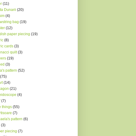
r
(11)
ta Dunarii
(20)
nim
(4)
wstring bag
(19)
ter
(12)
lish paper piecing
(19)
ric
(8)
ric cards
(3)
onacci quilt
(3)
wers
(19)
ded
(3)
a's pattern
(52)
(75)
rt
(14)
xagon
(21)
eidoscope
(4)
f
(7)
le things
(55)
tisoare
(7)
aela's pattern
(6)
(3)
er piecing
(7)