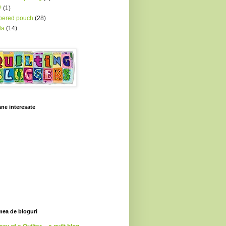
P
(1)
pered pouch
(28)
la
(14)
ne interesate
mea de bloguri