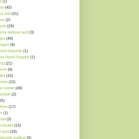
s
(1)
low
(45)
ce mat
(31)
uch
(2)
ycle
(29)
erse aplique quilt
(3)
aps
(49)
vages
(8)
dow trapunto
(1)
ks Hand Puppets
(1)
ing
(21)
irrel
(9)
ffed
(10)
mmer
(15)
le runner
(49)
lecloth
(2)
(5)
dition
(17)
le
(1)
rial
(3)
l pocket
(13)
l quilt
(18)
lecloth quilting
(5)