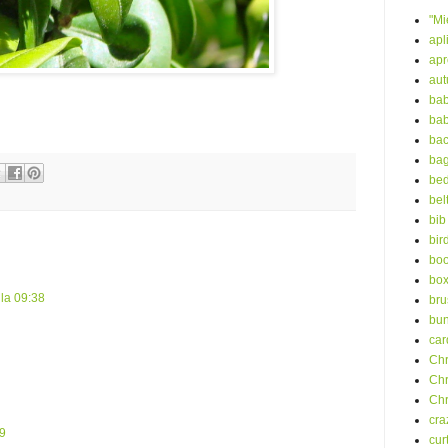
"Mi
apl
ap
au
bab
bab
ba
ba
bed
bel
bib
bir
boo
bo
 la 09:38
bru
bu
car
Chr
Chr
Chr
cra
09
cur