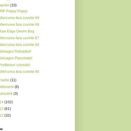
aprilie
(10)
WIP Peppy Poppy
Miercurea fara cuvinte 69
Miercurea fara cuvinte 68
Raw Edge Denim Bag
Miercurea fara cuvinte 67
Miercurea fara cuvinte 66
Selvages Reloaded!
Selvages Placemats!
Portfarduri colorate!
Miercurea fara cuvinte 65
martie
(11)
februarie
(6)
ianuarie
(3)
14
(102)
13
(61)
12
(32)
te