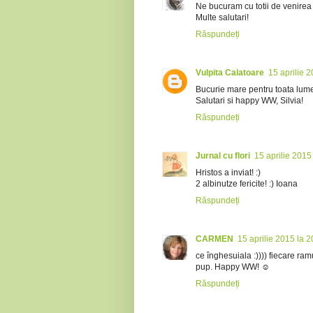
Ne bucuram cu totii de venirea 
Multe salutari!
Răspundeți
Vulpita Calatoare
15 aprilie 
Bucurie mare pentru toata lumea
Salutari si happy WW, Silvia!
Răspundeți
Jurnal cu flori
15 aprilie 2015
Hristos a inviat! :)
2 albinutze fericite! :) Ioana
Răspundeți
CARMEN
15 aprilie 2015 la 2
ce înghesuiala :)))) fiecare ramu
pup. Happy WW! ☺
Răspundeți