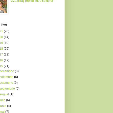
Vizualizați profilul meu complet
 blog
21
(20)
20
(14)
19
(10)
18
(29)
17
(32)
16
(17)
15
(71)
decembrie
(3)
noiembrie
(6)
octombrie
(9)
septembrie
(5)
august
(1)
iulie
(6)
iunie
(4)
mai
(7)