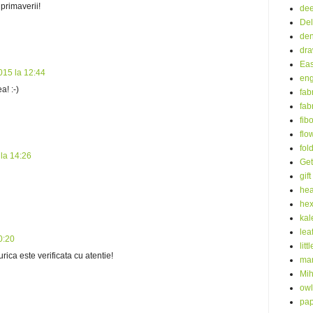
primaverii!
dee
Del
de
dra
Eas
2015 la 12:44
eng
! :-)
fab
fab
fib
flo
fol
 la 14:26
Get
gift
hea
he
kal
lea
0:20
litt
rica este verificata cu atentie!
mar
Mih
owl
pap