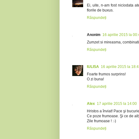
Ei, uite, n-am fost niciodata a
florile de buxus.
Răspundeți
Anonim
16 aprilie 2015 la 00
Zumzet si mireasma, combinatia
Răspundeți
IULISA
16 aprilie 2015 la 18:
Foarte frumos surprins!
O zi buna!
Răspundeți
Alex
17 aprilie 2015 la 14:00
Hristos a înviat! Pace şi bucurie
Ce poze frumoase. Şi ce de albi
Zile frumoase ! :-)
Răspundeți