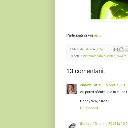
Participati si voi
aici
.
Publicat de
Silvia
la
08:57
Etichete:
"Miercurea fara cuvinte"
,
flowers
13 comentarii:
Zinaida Strinu
15 aprilie 2015
Au pornit hărnicuțele la cules !
Happy WW, Silvia !
Răspundeți
Sorin I.
15 aprilie 2015 la 10: