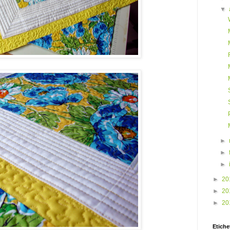
▼
►
►
►
►
20
►
20
►
20
Etiche