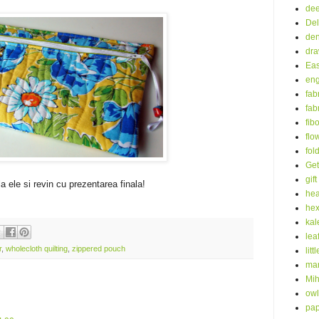
dee
Del
de
dra
Eas
eng
fab
fab
fib
flo
fol
Get
gift
a ele si revin cu prezentarea finala!
hea
he
kal
lea
r
,
wholecloth quilting
,
zippered pouch
litt
mar
Mih
owl
pap