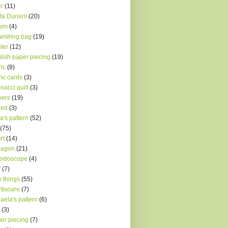
r
(11)
ta Dunarii
(20)
nim
(4)
wstring bag
(19)
ter
(12)
lish paper piecing
(19)
ric
(8)
ric cards
(3)
onacci quilt
(3)
wers
(19)
ded
(3)
a's pattern
(52)
(75)
rt
(14)
xagon
(21)
eidoscope
(4)
f
(7)
le things
(55)
tisoare
(7)
aela's pattern
(6)
(3)
er piecing
(7)