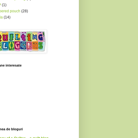
P
(1)
pered pouch
(28)
la
(14)
ne interesate
mea de bloguri