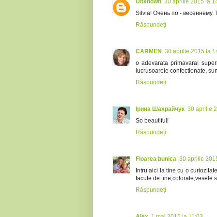
Unknown
30 aprilie 2015 la 1
Silvia! Очень по - весеннему
Răspundeți
CARMEN
30 aprilie 2015 la 1
o adevarata primavara! superb
lucrusoarele confectionate, sun
Răspundeți
Ірина Шахрайчук
30 aprilie 
So beautiful!
Răspundeți
Floarea bunica
30 aprilie 201
Intru aici la tine cu o curiozit
facute de tine,colorate,vesele 
Răspundeți
Alex
1 mai 2015 la 11:03