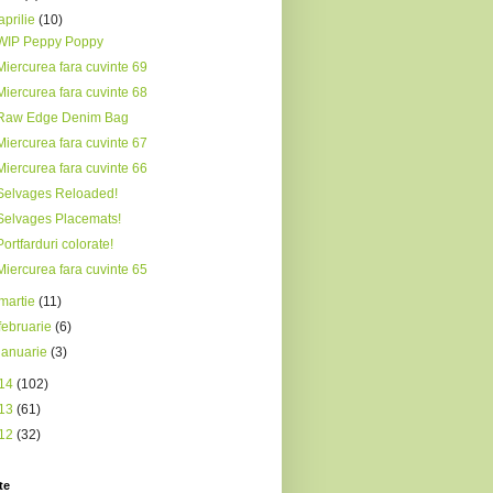
aprilie
(10)
WIP Peppy Poppy
Miercurea fara cuvinte 69
Miercurea fara cuvinte 68
Raw Edge Denim Bag
Miercurea fara cuvinte 67
Miercurea fara cuvinte 66
Selvages Reloaded!
Selvages Placemats!
Portfarduri colorate!
Miercurea fara cuvinte 65
martie
(11)
februarie
(6)
ianuarie
(3)
14
(102)
13
(61)
12
(32)
te