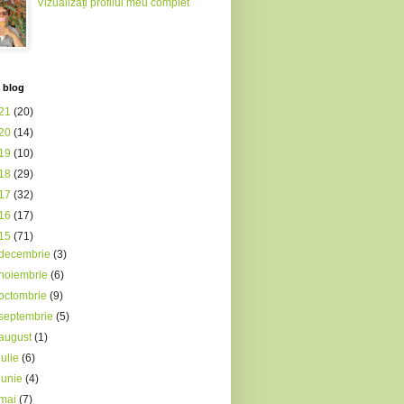
Vizualizați profilul meu complet
 blog
21
(20)
20
(14)
19
(10)
18
(29)
17
(32)
16
(17)
15
(71)
decembrie
(3)
noiembrie
(6)
octombrie
(9)
septembrie
(5)
august
(1)
iulie
(6)
iunie
(4)
mai
(7)