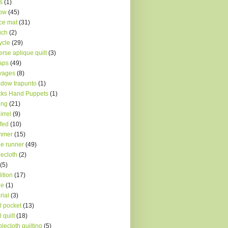
s
(1)
low
(45)
ce mat
(31)
uch
(2)
ycle
(29)
erse aplique quilt
(3)
aps
(49)
vages
(8)
dow trapunto
(1)
ks Hand Puppets
(1)
ing
(21)
irrel
(9)
ffed
(10)
mmer
(15)
le runner
(49)
lecloth
(2)
(5)
dition
(17)
le
(1)
rial
(3)
l pocket
(13)
l quilt
(18)
lecloth quilting
(5)