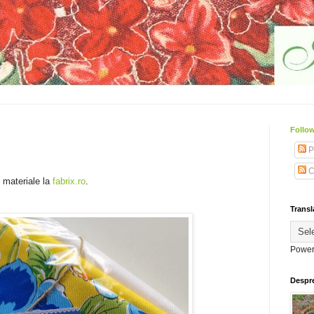
Follow
P
C
 materiale la
fabrix.ro
.
Transl
Power
Despr