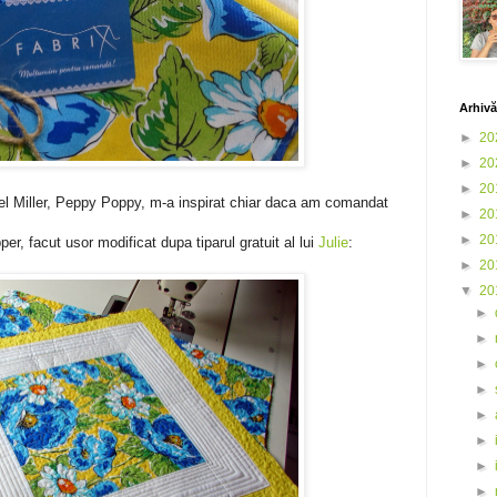
Arhivă
►
20
►
20
►
20
el Miller, Peppy Poppy, m-a inspirat chiar daca am comandat
►
20
►
20
per, facut usor modificat dupa tiparul gratuit al lui
Julie
:
►
20
▼
20
►
►
►
►
►
►
►
►