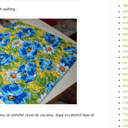
"Mi
 quilting :
apl
ap
au
bab
bab
ba
ba
bed
bel
bib
bir
boo
bo
bru
bu
car
Chr
Chr
Chr
tru un portofel vesel de vacanta, dupa excelentul tipar al
cra
cur