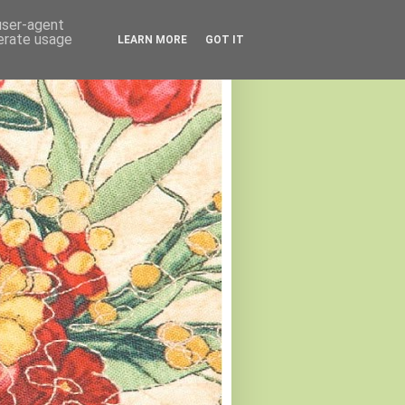
 user-agent
nerate usage
LEARN MORE
GOT IT