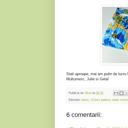
Stati aproape, mai am putin de lucru l
Multumesc, Julie si Geta!
Publicat de
Silvia
la
08:35
Etichete:
fabric
,
Geta's pattern
,
table runne
6 comentarii: