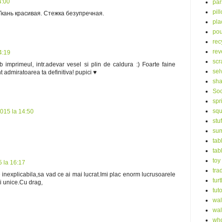
4:00
par
pil
. Ткань красивая. Стежка безупречная.
pla
po
rec
rev
4:19
scr
 imprimeul, intr.adevar vesel si plin de caldura :) Foarte faine
sel
t admiratoarea ta definitiva! pupici ♥
sha
Soc
spr
squ
2015 la 14:50
stu
su
tab
tab
toy
5 la 16:17
tra
ate inexplicabila,sa vad ce ai mai lucrat.Imi plac enorm lucrusoarele
turt
si unice.Cu drag,
tuto
wal
wal
who