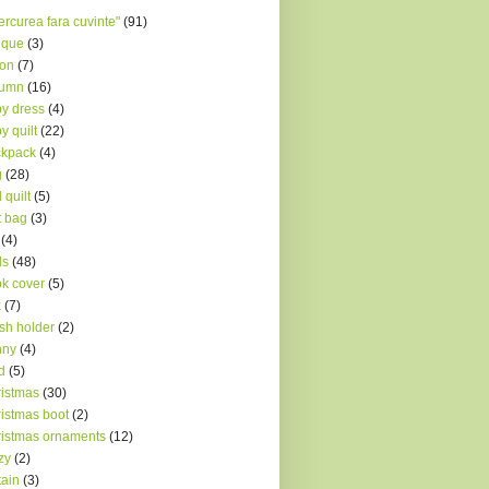
ercurea fara cuvinte"
(91)
ique
(3)
ron
(7)
tumn
(16)
y dress
(4)
y quilt
(22)
ckpack
(4)
g
(28)
 quilt
(5)
t bag
(3)
(4)
ds
(48)
k cover
(5)
x
(7)
sh holder
(2)
nny
(4)
d
(5)
istmas
(30)
istmas boot
(2)
istmas ornaments
(12)
zy
(2)
tain
(3)