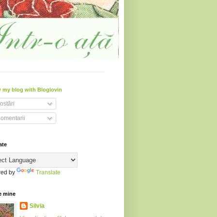
 my blog with Bloglovin
ostări
omentarii
ate
ed by
Translate
e mine
Silvia