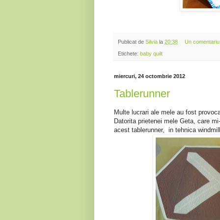
Publicat de
Silvia
la
20:38
Un comentariu
Etichete:
baby quilt
miercuri, 24 octombrie 2012
Tablerunner
Multe lucrari ale mele au fost provoca
Datorita prietenei mele Geta, care mi-
acest tablerunner, in tehnica windmill