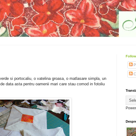
Follow
P
C
verde si portocaliu, o vatelina groasa, o matlasare simpla, un
..de data asta pentru oamenii mari care stau comod in fotoliu
Transl
Power
Despr