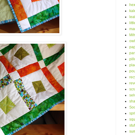
he
kal
lea
litt
mar
Mih
owl
pap
par
pil
pla
po
rec
rev
scr
sel
sha
Soc
spr
squ
stu
su