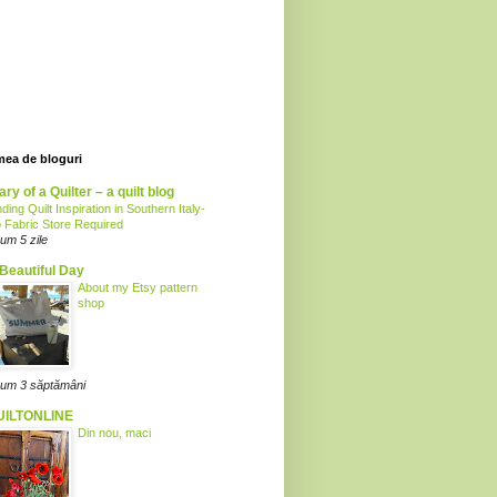
mea de bloguri
ary of a Quilter – a quilt blog
nding Quilt Inspiration in Southern Italy-
 Fabric Store Required
um 5 zile
Beautiful Day
About my Etsy pattern
shop
um 3 săptămâni
UILTONLINE
Din nou, maci