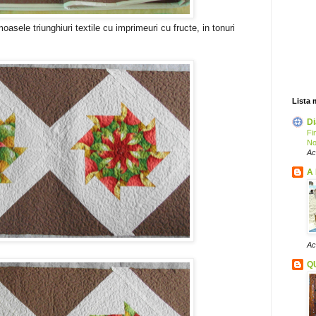
asele triunghiuri textile cu imprimeuri cu fructe, in tonuri
Lista 
Di
Fi
No
Ac
A 
Ac
Q