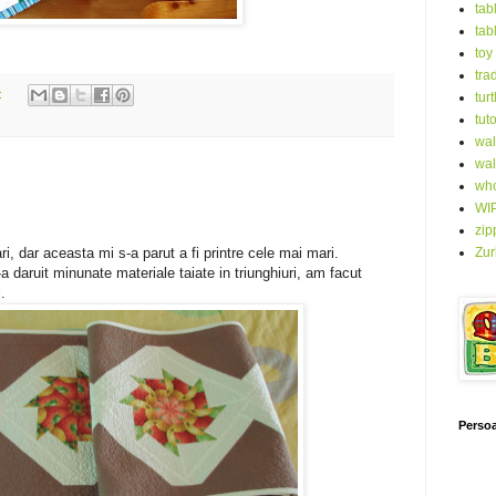
tab
tab
toy
tra
:
turt
tuto
wal
wal
who
WI
zip
ri, dar aceasta mi s-a parut a fi printre cele mai mari.
Zur
a daruit minunate materiale taiate in triunghiuri, am facut
.
Persoa