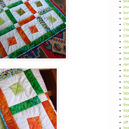
bo
bru
bu
car
Chr
Chr
Chr
cra
cur
dee
Del
de
dra
Eas
eng
fab
fab
fib
flo
fol
Get
gift
hea