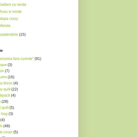
Galben cu verde
Rosu si verde
Mapa crazy
Steluta
septembrie
(15)
te
ercurea fara cuvinte"
(91)
ique
(3)
ron
(7)
tumn
(16)
y dress
(4)
y quilt
(22)
ckpack
(4)
g
(28)
 quilt
(5)
t bag
(3)
(4)
ds
(48)
k cover
(5)