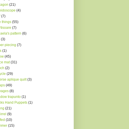
xagon
(21)
eidoscope
(4)
f
(7)
le things
(55)
tisoare
(7)
aela's pattern
(6)
(3)
er piecing
(7)
s
(1)
low
(45)
ce mat
(31)
uch
(2)
ycle
(29)
erse aplique quilt
(3)
aps
(49)
vages
(8)
dow trapunto
(1)
ks Hand Puppets
(1)
ing
(21)
irrel
(9)
ffed
(10)
mmer
(15)