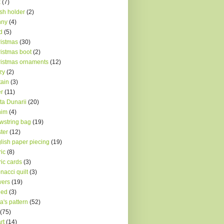
x
(7)
sh holder
(2)
nny
(4)
d
(5)
istmas
(30)
istmas boot
(2)
istmas ornaments
(12)
zy
(2)
tain
(3)
r
(11)
ta Dunarii
(20)
nim
(4)
wstring bag
(19)
ter
(12)
lish paper piecing
(19)
ric
(8)
ric cards
(3)
onacci quilt
(3)
wers
(19)
ded
(3)
a's pattern
(52)
(75)
rt
(14)