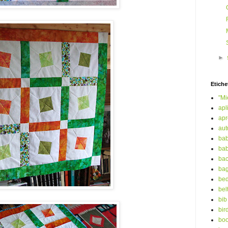
►
Etiche
"Mi
apl
ap
au
bab
bab
ba
ba
bed
bel
bib
bir
boo