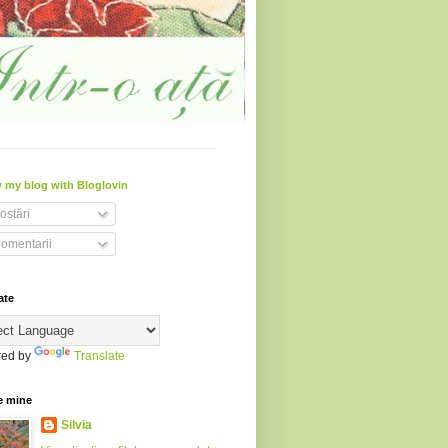
 my blog with Bloglovin
ostări
omentarii
ate
ed by
Translate
e mine
Silvia