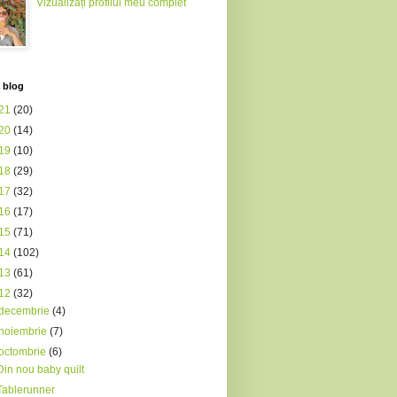
Vizualizați profilul meu complet
 blog
21
(20)
20
(14)
19
(10)
18
(29)
17
(32)
16
(17)
15
(71)
14
(102)
13
(61)
12
(32)
decembrie
(4)
noiembrie
(7)
octombrie
(6)
Din nou baby quilt
Tablerunner