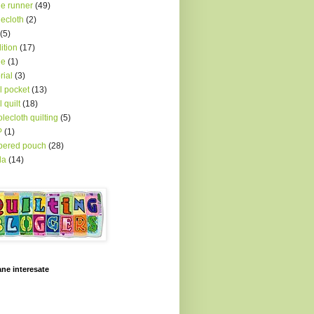
le runner
(49)
lecloth
(2)
(5)
dition
(17)
le
(1)
rial
(3)
l pocket
(13)
l quilt
(18)
lecloth quilting
(5)
P
(1)
pered pouch
(28)
la
(14)
ne interesate