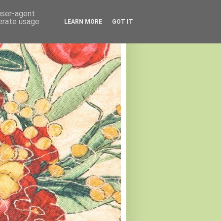
 user-agent
nerate usage
LEARN MORE
GOT IT