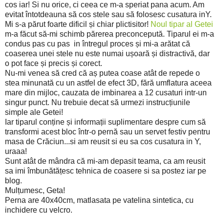
cos iar! Si nu orice, ci ceea ce m-a speriat pana acum.
Am
evitat întotdeauna să cos stele sau să folosesc cusatura inY.
Mi s-a părut foarte dificil și chiar plictisitor!
Noul tipar al Getei
m-a făcut să-mi schimb părerea preconcepută.
Tiparul ei m-a
condus pas cu pas in întregul proces și mi-a arătat că
coaserea unei stele nu este numai ușoară și distractivă, dar
o pot face și precis și corect.
Nu-mi venea să cred că aș putea coase atât de repede o
stea minunată cu un astfel de efect 3D, fără umflatura aceea
mare din mijloc, cauzata de imbinarea a 12 cusaturi intr-un
singur punct. Nu trebuie decat să urmezi instrucțiunile
simple ale Getei!
Iar tiparul
conține și informații suplimentare despre cum să
transformi acest bloc într-o pernă sau un servet festiv pentru
masa de Crăciun...si am reusit si eu sa cos cusatura in Y,
uraaa!
Sunt atât de mândra că mi-am depasit teama, ca am reusit
sa imi îmbunătățesc tehnica de coasere si sa postez iar pe
blog.
Mulțumesc, Geta!
Perna are 40x40cm, matlasata pe vatelina sintetica, cu
inchidere cu velcro.