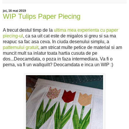
joi, 16 mai 2019
WIP Tulips Paper Piecing
A trecut destul timp de la
ultima mea experienta cu paper
piecing-ul
, ca sa uit cat este de migalos si greu si sa ma
reapuc sa fac asa ceva. In ciuda desenului simplu, a
patternului gratuit
, am stricat multe petice de material si am
muncit mult sa inlatur toata hartia cusuta de pe
dos...Deocamdata, o poza in faza intermediara. Va fi o
perna, va fi un wallquilt? Deocamdata e inca un WIP :)