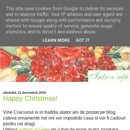
This site uses cookies from Google to deliver its services
and to analyze traffic. Your IP address and user-agent are
shared with Google along with performance and security
metrics to ensure quality of service, generate usage
statistics, and to detect and address abuse.
LEARN MORE
GOT IT
sâmbătă, 21 decembrie 2019
Happy Christmas!
Vine Craciunul si in traditia atator ani de postat pe blog,
cateva ornamente noi imi vor impodobi casa si vor fi cadouri
pentru cei dragi.
Ultimul
pattern al Getei
mi-a fost de mare ajutor, bradutul