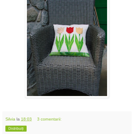
Silvia
la
18:03
3 comentarii:
Distribuiți