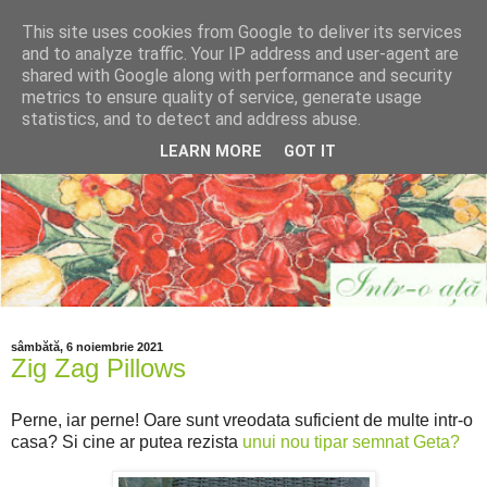
This site uses cookies from Google to deliver its services
and to analyze traffic. Your IP address and user-agent are
shared with Google along with performance and security
metrics to ensure quality of service, generate usage
statistics, and to detect and address abuse.
LEARN MORE
GOT IT
sâmbătă, 6 noiembrie 2021
Zig Zag Pillows
Perne, iar perne! Oare sunt vreodata suficient de multe intr-o
casa? Si cine ar putea rezista
unui nou tipar semnat Geta?