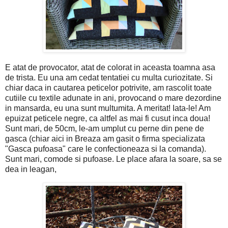
E atat de provocator, atat de colorat in aceasta toamna asa
de trista. Eu una am cedat tentatiei cu multa curiozitate. Si
chiar daca in cautarea peticelor potrivite, am rascolit toate
cutiile cu textile adunate in ani, provocand o mare dezordine
in mansarda, eu una sunt multumita. A meritat! Iata-le! Am
epuizat peticele negre, ca altfel as mai fi cusut inca doua!
Sunt mari, de 50cm, le-am umplut cu perne din pene de
gasca (chiar aici in Breaza am gasit o firma specializata
"Gasca pufoasa" care le confectioneaza si la comanda).
Sunt mari, comode si pufoase. Le place afara la soare, sa se
dea in leagan,