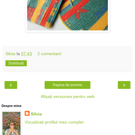
Silvia
la
07:43
2 comentarii:
Distribuiți
‹
›
Pagina de pornire
Afișați versiunea pentru web
Despre mine
Silvia
Vizualizați profilul meu complet