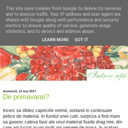
This site uses cookies from Google to deliver its services
and to analyze traffic. Your IP address and user-agent are
shared with Google along with performance and security
metrics to ensure quality of service, generate usage
statistics, and to detect and address abuse.
LEARN MORE
GOT IT
duminică, 14 mai 2017
De primavara!?
Incerc sa sfidez capriciile vremii, sortand in continuare
petice de material. In fundul unei cutii, surpriza a fost mare
sa gasesc cateva fasii ale unui material foarte drag mie, din
care am lucrat acum multi ani servete de masa. In acelasi