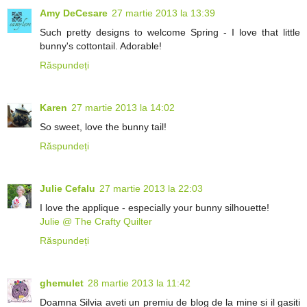
Amy DeCesare
27 martie 2013 la 13:39
Such pretty designs to welcome Spring - I love that little
bunny's cottontail. Adorable!
Răspundeți
Karen
27 martie 2013 la 14:02
So sweet, love the bunny tail!
Răspundeți
Julie Cefalu
27 martie 2013 la 22:03
I love the applique - especially your bunny silhouette!
Julie @ The Crafty Quilter
Răspundeți
ghemulet
28 martie 2013 la 11:42
Doamna Silvia aveti un premiu de blog de la mine si il gasiti