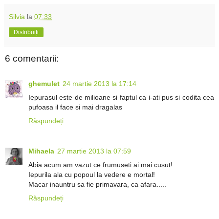
Silvia
la
07:33
Distribuiți
6 comentarii:
ghemulet
24 martie 2013 la 17:14
Iepurasul este de milioane si faptul ca i-ati pus si codita cea
pufoasa il face si mai dragalas
Răspundeți
Mihaela
27 martie 2013 la 07:59
Abia acum am vazut ce frumuseti ai mai cusut!
Iepurila ala cu popoul la vedere e mortal!
Macar inauntru sa fie primavara, ca afara.....
Răspundeți