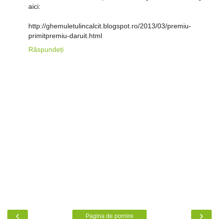
aici:
http://ghemuletulincalcit.blogspot.ro/2013/03/premiu-
primitpremiu-daruit.html
Răspundeți
‹
›
Pagina de pornire