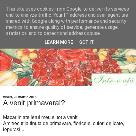
This site uses cookies from Google to deliver its services
and to analyze traffic. Your IP address and user-agent are
shared with Google along with performance and security
metrics to ensure quality of service, generate usage
statistics, and to detect and address abuse.
LEARN MORE
GOT IT
vineri, 22 martie 2013
A venit primavara!?
Macar in atelierul meu si tot a venit!
Am trecut la tinuta de primavara, floricele, culori delicate,
iepurasi...