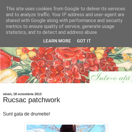
This site uses cookies from Google to deliver its services
and to analyze traffic. Your IP address and user-agent are
shared with Google along with performance and security
metrics to ensure quality of service, generate usage
statistics, and to detect and address abuse.
LEARN MORE
GOT IT
vineri, 18 octombrie 2013
Rucsac patchwork
Sunt gata de drumetie!