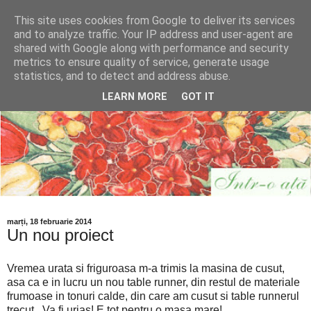
This site uses cookies from Google to deliver its services
and to analyze traffic. Your IP address and user-agent are
shared with Google along with performance and security
metrics to ensure quality of service, generate usage
statistics, and to detect and address abuse.
LEARN MORE
GOT IT
marți, 18 februarie 2014
Un nou proiect
Vremea urata si friguroasa m-a trimis la masina de cusut,
asa ca e in lucru un nou table runner, din restul de materiale
frumoase in tonuri calde, din care am cusut si table runnerul
trecut. Va fi urias! E tot pentru o masa mare!