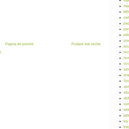
litt
mar
Mih
owl
pap
par
pil
pla
Pagina de pornire
Postare mai veche
po
rec
)
rev
scr
sel
sha
Soc
spr
squ
stu
su
tab
tab
toy
tra