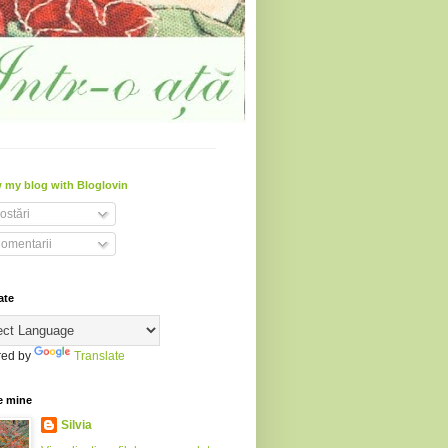
 my blog with Bloglovin
ostări
omentarii
ate
ed by
Translate
e mine
Silvia