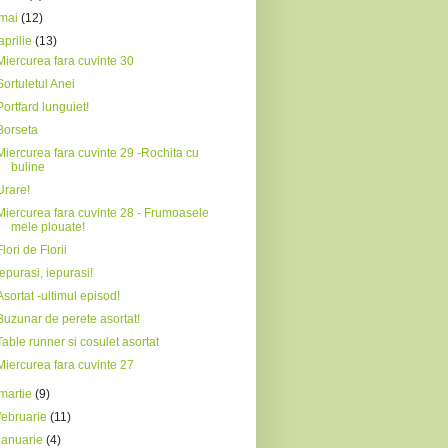
mai
(12)
aprilie
(13)
Miercurea fara cuvinte 30
Sortuletul Anei
Portfard lunguiet!
Borseta
Miercurea fara cuvinte 29 -Rochita cu
buline
Urare!
Miercurea fara cuvinte 28 - Frumoasele
mele plouate!
Flori de Florii
Iepurasi, iepurasi!
Asortat -ultimul episod!
Buzunar de perete asortat!
Table runner si cosulet asortat
Miercurea fara cuvinte 27
martie
(9)
februarie
(11)
ianuarie
(4)