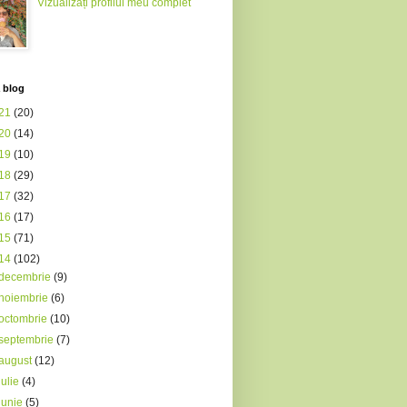
Vizualizați profilul meu complet
 blog
21
(20)
20
(14)
19
(10)
18
(29)
17
(32)
16
(17)
15
(71)
14
(102)
decembrie
(9)
noiembrie
(6)
octombrie
(10)
septembrie
(7)
august
(12)
iulie
(4)
iunie
(5)