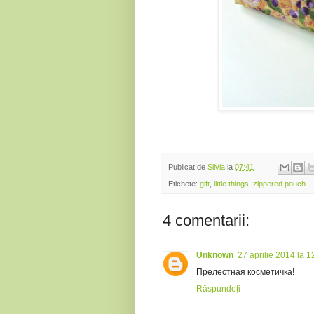
Publicat de
Silvia
la
07:41
Etichete:
gift
,
little things
,
zippered pouch
4 comentarii:
Unknown
27 aprilie 2014 la 1
Прелестная косметичка!
Răspundeți