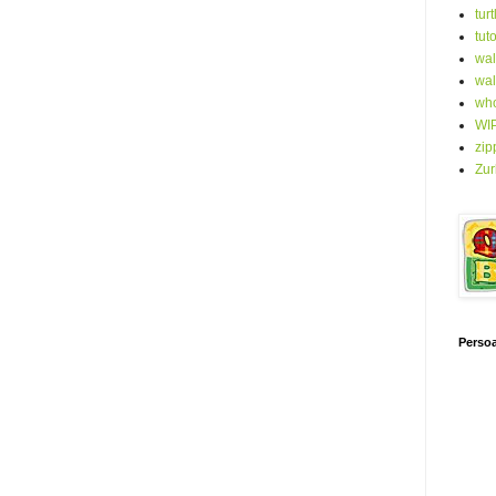
turt
tuto
wal
wal
who
WI
zip
Zur
Persoa