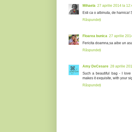
Mihaela
27 aprilie 2014 la 12
Esti ca o albinuta, de harnica! S
Răspundeți
Floarea bunica
27 aprilie 201
Fericita doamna,sa aibe un as
Răspundeți
Amy DeCesare
28 aprilie 20
Such a beautiful bag - I love 
makes it exquisite, with your si
Răspundeți