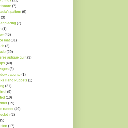
le things
(55)
tisoare
(7)
aela's pattern
(6)
(3)
er piecing
(7)
s
(1)
low
(45)
ce mat
(31)
uch
(2)
ycle
(29)
erse aplique quilt
(3)
aps
(49)
vages
(8)
dow trapunto
(1)
ks Hand Puppets
(1)
ing
(21)
irrel
(9)
ffed
(10)
mmer
(15)
le runner
(49)
lecloth
(2)
(5)
dition
(17)