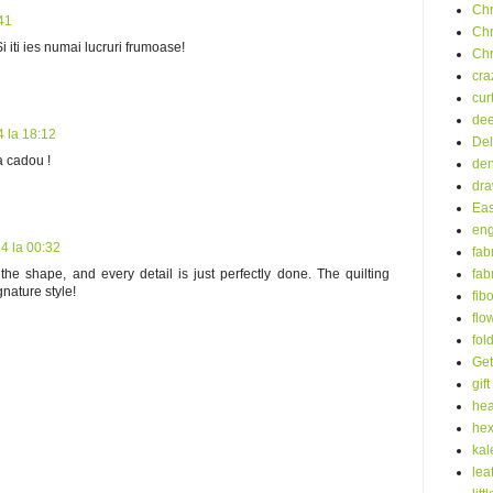
Chr
:41
Chr
i iti ies numai lucruri frumoase!
Chr
cra
cur
dee
4 la 18:12
Del
a cadou !
de
dra
Eas
eng
14 la 00:32
fab
fab
the shape, and every detail is just perfectly done. The quilting
gnature style!
fib
flo
fol
Get
gift
hea
he
kal
lea