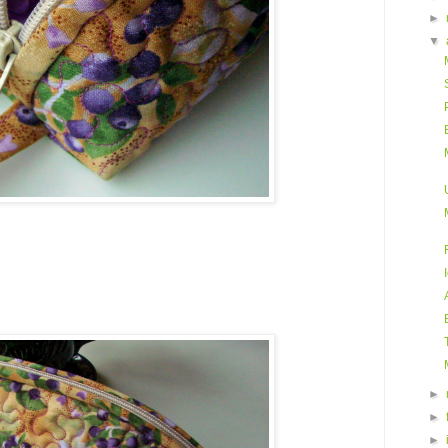
►
▼
►
►
►