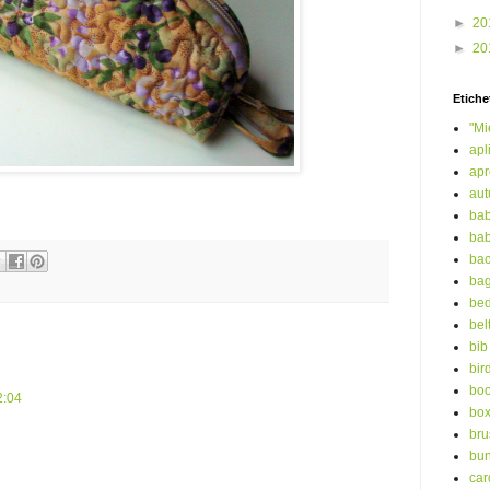
►
20
►
20
Etiche
"Mi
apl
ap
au
bab
bab
ba
ba
bed
bel
bib
bir
boo
2:04
bo
bru
bu
car