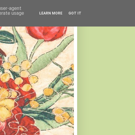
 user-agent
nerate usage
LEARN MORE
GOT IT