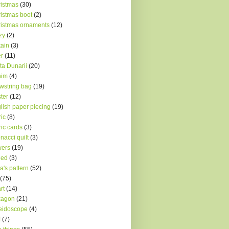
istmas
(30)
istmas boot
(2)
istmas ornaments
(12)
zy
(2)
tain
(3)
r
(11)
ta Dunarii
(20)
nim
(4)
wstring bag
(19)
ter
(12)
lish paper piecing
(19)
ric
(8)
ric cards
(3)
onacci quilt
(3)
wers
(19)
ded
(3)
a's pattern
(52)
(75)
rt
(14)
xagon
(21)
eidoscope
(4)
f
(7)