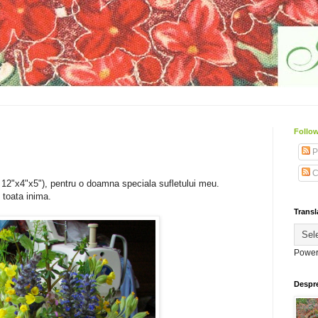
Follow
P
C
12"x4"x5"), pentru o doamna speciala sufletului meu.
 toata inima.
Transl
Power
Despr