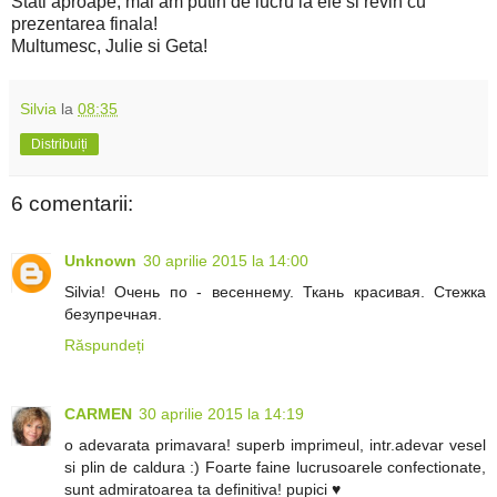
Stati aproape, mai am putin de lucru la ele si revin cu
prezentarea finala!
Multumesc, Julie si Geta!
Silvia
la
08:35
Distribuiți
6 comentarii:
Unknown
30 aprilie 2015 la 14:00
Silvia! Очень по - весеннему. Ткань красивая. Стежка
безупречная.
Răspundeți
CARMEN
30 aprilie 2015 la 14:19
o adevarata primavara! superb imprimeul, intr.adevar vesel
si plin de caldura :) Foarte faine lucrusoarele confectionate,
sunt admiratoarea ta definitiva! pupici ♥