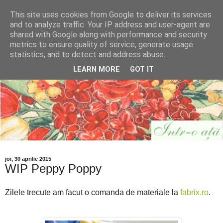
This site uses cookies from Google to deliver its services
and to analyze traffic. Your IP address and user-agent are
shared with Google along with performance and security
metrics to ensure quality of service, generate usage
statistics, and to detect and address abuse.
LEARN MORE
GOT IT
joi, 30 aprilie 2015
WIP Peppy Poppy
Zilele trecute am facut o comanda de materiale la
fabrix.ro
.