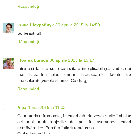
Răspundeți
Ірина Шахрайчук
30 aprilie 2015 la 14:50
So beautiful!
Răspundeți
Floarea bunica
30 aprilie 2015 la 16:17
Intru aici la tine cu o curiozitate inexplicabila,sa vad ce ai
mai lucrat.Imi plac enorm lucrusoarele facute de
tine,colorate,vesele si unice.Cu drag,
Răspundeți
Alex
1 mai 2015 la 11:03
Ce materiale frumoase, în culori atât de vesele. Mie îmi plac
cel mai mult lenjeriile de pat în asemenea culori
primăvăratice. Parcă a înflorit toată casa.
O zi minunată! :-)