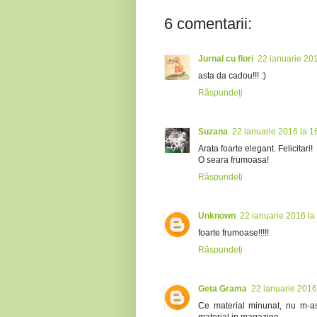
6 comentarii:
Jurnal cu flori
22 ianuarie 201
asta da cadou!!! :)
Răspundeți
Suzana
22 ianuarie 2016 la 1
Arata foarte elegant. Felicitari!
O seara frumoasa!
Răspundeți
Unknown
22 ianuarie 2016 la
foarte frumoase!!!!!
Răspundeți
Geta Grama
22 ianuarie 2016
Ce material minunat, nu m-as