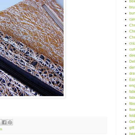
bo
bru
bu
car
Chr
Chr
Chr
cra
cur
dee
Del
de
dra
Eas
eng
fab
fab
fib
flo
fol
Get
gift
ch
hea