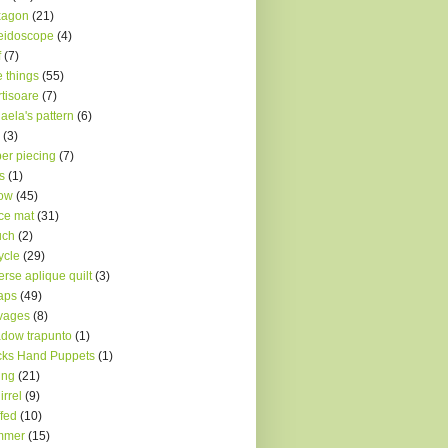
xagon
(21)
eidoscope
(4)
f
(7)
le things
(55)
tisoare
(7)
aela's pattern
(6)
(3)
er piecing
(7)
s
(1)
low
(45)
ce mat
(31)
uch
(2)
ycle
(29)
erse aplique quilt
(3)
aps
(49)
vages
(8)
dow trapunto
(1)
ks Hand Puppets
(1)
ing
(21)
irrel
(9)
ffed
(10)
mmer
(15)