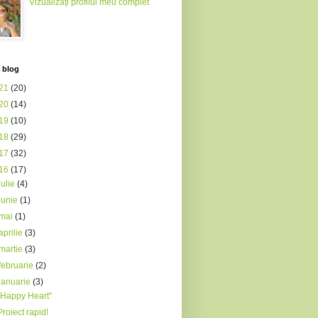
Vizualizați profilul meu complet
 blog
21
(20)
20
(14)
19
(10)
18
(29)
17
(32)
16
(17)
iulie
(4)
iunie
(1)
mai
(1)
aprilie
(3)
martie
(3)
februarie
(2)
ianuarie
(3)
"Happy Heart"
Proiect rapid!