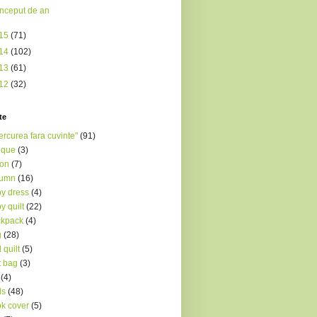
Inceput de an
15
(71)
14
(102)
13
(61)
12
(32)
te
ercurea fara cuvinte"
(91)
ique
(3)
ron
(7)
tumn
(16)
y dress
(4)
y quilt
(22)
ckpack
(4)
g
(28)
 quilt
(5)
t bag
(3)
(4)
ds
(48)
k cover
(5)