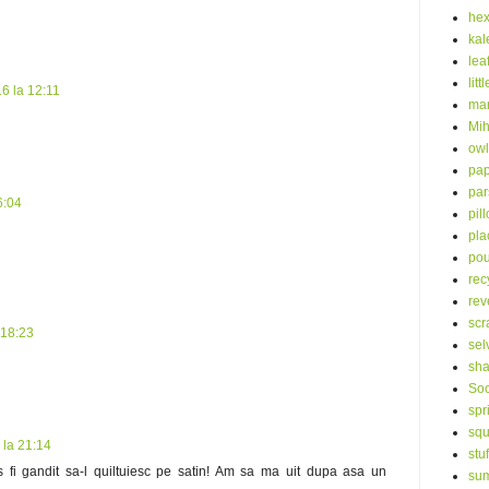
he
kal
lea
litt
6 la 12:11
mar
Mih
owl
pap
par
6:04
pil
pla
po
rec
rev
scr
 18:23
sel
sha
Soc
spr
squ
 la 21:14
stu
 fi gandit sa-l quiltuiesc pe satin! Am sa ma uit dupa asa un
su