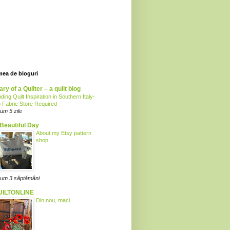
mea de bloguri
ary of a Quilter – a quilt blog
nding Quilt Inspiration in Southern Italy-
 Fabric Store Required
um 5 zile
Beautiful Day
About my Etsy pattern
shop
um 3 săptămâni
UILTONLINE
Din nou, maci