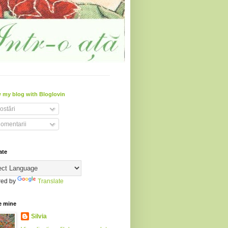
 my blog with Bloglovin
ostări
omentarii
ate
ed by
Translate
e mine
Silvia