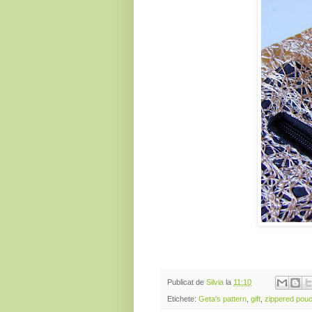
Publicat de
Silvia
la
11:10
Etichete:
Geta's pattern
,
gift
,
zippered pou