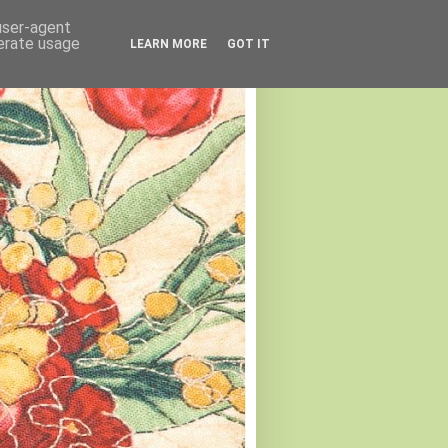
 user-agent
nerate usage
LEARN MORE
GOT IT