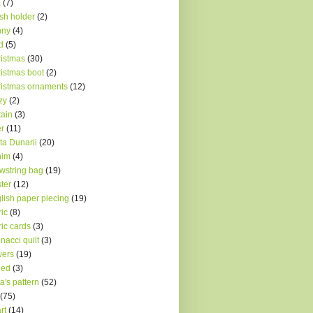
x
(7)
sh holder
(2)
nny
(4)
d
(5)
istmas
(30)
istmas boot
(2)
istmas ornaments
(12)
zy
(2)
tain
(3)
r
(11)
ta Dunarii
(20)
nim
(4)
wstring bag
(19)
ter
(12)
lish paper piecing
(19)
ric
(8)
ric cards
(3)
onacci quilt
(3)
wers
(19)
ded
(3)
a's pattern
(52)
(75)
rt
(14)