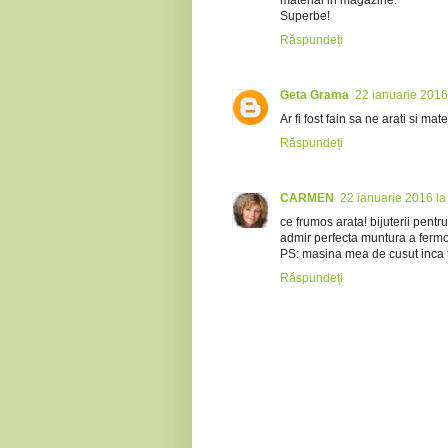
material in magazine.
Superbe!
Răspundeți
Geta Grama
22 ianuarie 2016
Ar fi fost fain sa ne arati si mat
Răspundeți
CARMEN
22 ianuarie 2016 la
ce frumos arata! bijuterii pentru
admir perfecta muntura a fermo
PS: masina mea de cusut inca tot
Răspundeți