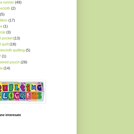
le runner
(49)
lecloth
(2)
(5)
dition
(17)
le
(1)
rial
(3)
l pocket
(13)
l quilt
(18)
lecloth quilting
(5)
P
(1)
pered pouch
(28)
la
(14)
ne interesate