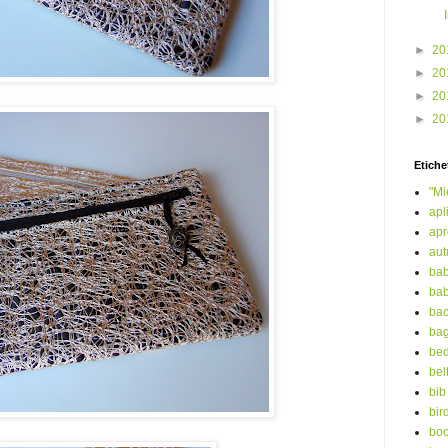
►
20
►
20
►
20
►
20
Etiche
"Mi
apl
ap
au
bab
bab
ba
ba
bed
bel
bib
bir
boo