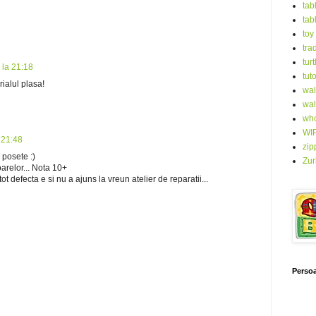
tab
tab
toy
tra
turt
 la 21:18
tuto
erialul plasa!
wal
wal
who
WI
 21:48
zip
 posete :)
Zur
arelor... Nota 10+
 defecta e si nu a ajuns la vreun atelier de reparatii...
Persoa