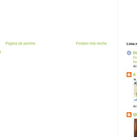
Pagina de pornire
Postare mai veche
Lista 
)
Di
Fi
No
Ac
A 
Ac
Q