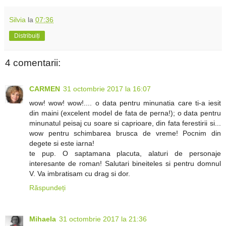
Silvia
la
07:36
Distribuiți
4 comentarii:
CARMEN
31 octombrie 2017 la 16:07
wow! wow! wow!.... o data pentru minunatia care ti-a iesit
din maini (excelent model de fata de perna!); o data pentru
minunatul peisaj cu soare si caprioare, din fata ferestirii si...
wow pentru schimbarea brusca de vreme! Pocnim din
degete si este iarna!
te pup. O saptamana placuta, alaturi de personaje
interesante de roman! Salutari bineiteles si pentru domnul
V. Va imbratisam cu drag si dor.
Răspundeți
Mihaela
31 octombrie 2017 la 21:36