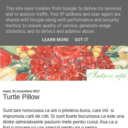
This site uses cookies from Google to deliver its services
and to analyze traffic. Your IP address and user-agent are
shared with Google along with performance and security
metrics to ensure quality of service, generate usage
statistics, and to detect and address abuse.
LEARN MORE
GOT IT
marți, 31 octombrie 2017
Turtle Pillow
Sunt tare norocoasa ca am o prietena buna, care imi si
imprumuta carti de citit. Si sunt foarte bucuroasa ca este una
dintre admiratoarele pasiunii mele pentru cusut. Asa ca a
fost o placere sa cos special pentru ea o perna.