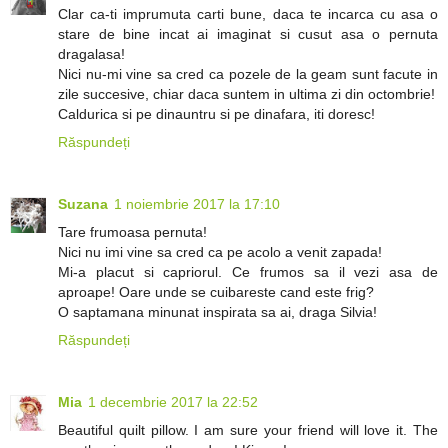
Clar ca-ti imprumuta carti bune, daca te incarca cu asa o
stare de bine incat ai imaginat si cusut asa o pernuta
dragalasa!
Nici nu-mi vine sa cred ca pozele de la geam sunt facute in
zile succesive, chiar daca suntem in ultima zi din octombrie!
Caldurica si pe dinauntru si pe dinafara, iti doresc!
Răspundeți
Suzana
1 noiembrie 2017 la 17:10
Tare frumoasa pernuta!
Nici nu imi vine sa cred ca pe acolo a venit zapada!
Mi-a placut si capriorul. Ce frumos sa il vezi asa de
aproape! Oare unde se cuibareste cand este frig?
O saptamana minunat inspirata sa ai, draga Silvia!
Răspundeți
Mia
1 decembrie 2017 la 22:52
Beautiful quilt pillow. I am sure your friend will love it. The