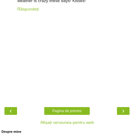
weather is crazy these days! Kisses!
Răspundeți
‹
›
Pagina de pornire
Afișați versiunea pentru web
Despre mine