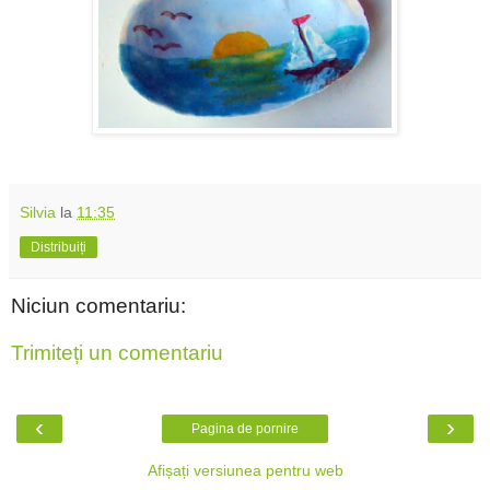
Silvia
la
11:35
Distribuiți
Niciun comentariu:
Trimiteți un comentariu
‹
›
Pagina de pornire
Afișați versiunea pentru web