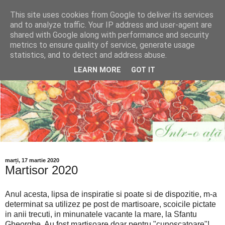
This site uses cookies from Google to deliver its services
and to analyze traffic. Your IP address and user-agent are
shared with Google along with performance and security
metrics to ensure quality of service, generate usage
statistics, and to detect and address abuse.
LEARN MORE
GOT IT
marți, 17 martie 2020
Martisor 2020
Anul acesta, lipsa de inspiratie si poate si de dispozitie, m-a
determinat sa utilizez pe post de martisoare, scoicile pictate
in anii trecuti, in minunatele vacante la mare, la Sfantu
Gheorghe. Au fost martisoare doar pentru "cunoscatoare"!