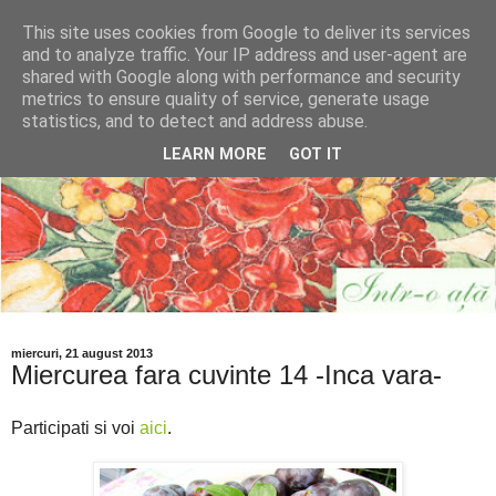
This site uses cookies from Google to deliver its services
and to analyze traffic. Your IP address and user-agent are
shared with Google along with performance and security
metrics to ensure quality of service, generate usage
statistics, and to detect and address abuse.
LEARN MORE
GOT IT
miercuri, 21 august 2013
Miercurea fara cuvinte 14 -Inca vara-
Participati si voi
aici
.