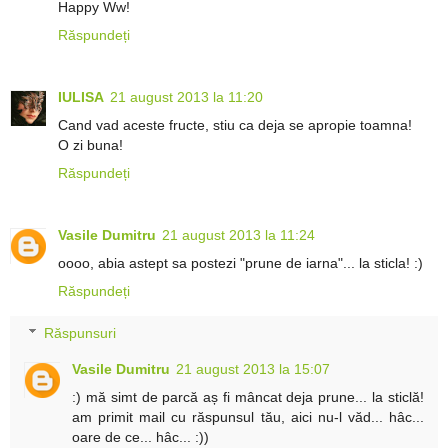
Happy Ww!
Răspundeți
IULISA
21 august 2013 la 11:20
Cand vad aceste fructe, stiu ca deja se apropie toamna!
O zi buna!
Răspundeți
Vasile Dumitru
21 august 2013 la 11:24
oooo, abia astept sa postezi "prune de iarna"... la sticla! :)
Răspundeți
Răspunsuri
Vasile Dumitru
21 august 2013 la 15:07
:) mă simt de parcă aș fi mâncat deja prune... la sticlă!
am primit mail cu răspunsul tău, aici nu-l văd... hâc...
oare de ce... hâc... :))