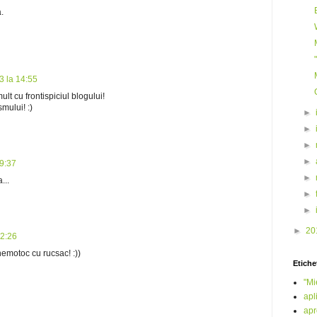
.
3 la 14:55
t cu frontispiciul blogului!
smului! :)
►
►
►
►
19:37
►
...
►
►
►
20
22:26
hemotoc cu rucsac! :))
Etiche
"Mi
apl
ap