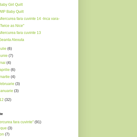
Baby Girl Quilt
WIP Baby Quilt
Miercurea fara cuvinte 14 -Inca vara-
"Twice as Nice"
Miercurea fara cuvinte 13
Geanta Alexuta
iulie
(6)
iunie
(7)
mai
(4)
aprilie
(6)
martie
(4)
februarie
(3)
ianuarie
(3)
12
(32)
te
ercurea fara cuvinte"
(91)
ique
(3)
ron
(7)