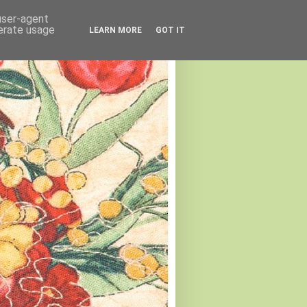
 user-agent
nerate usage
LEARN MORE
GOT IT