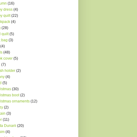
tumn
(16)
y dress
(4)
y quilt
(22)
ckpack
(4)
g
(28)
 quilt
(5)
t bag
(3)
(4)
ds
(48)
k cover
(5)
x
(7)
sh holder
(2)
nny
(4)
d
(5)
istmas
(30)
istmas boot
(2)
istmas ornaments
(12)
zy
(2)
tain
(3)
r
(11)
ta Dunarii
(20)
nim
(4)