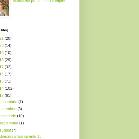
Vizualizați profilul meu complet
 blog
21
(20)
20
(14)
19
(10)
18
(29)
17
(32)
16
(17)
15
(71)
14
(102)
13
(61)
decembrie
(7)
noiembrie
(3)
octombrie
(10)
septembrie
(1)
august
(7)
Miercurea fara cuvinte 15