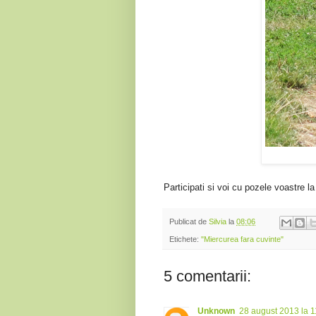
Participati si voi cu pozele voastre l
Publicat de
Silvia
la
08:06
Etichete:
"Miercurea fara cuvinte"
5 comentarii:
Unknown
28 august 2013 la 1