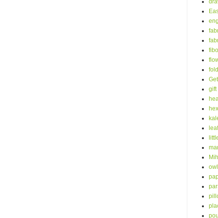
dra
Eas
eng
fab
fab
fib
flo
fol
Get
gift
hea
he
kal
lea
litt
mar
Mih
owl
pap
par
pil
pla
po