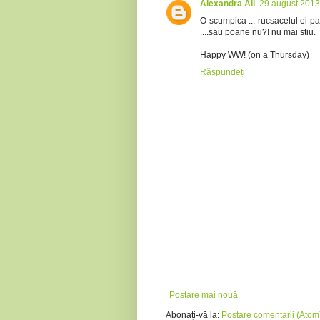
Alexandra Ali
29 august 2013
O scumpica ... rucsacelul ei par
....sau poane nu?! nu mai stiu.
Happy WW! (on a Thursday)
Răspundeți
Postare mai nouă
Abonați-vă la:
Postare comentarii (Atom