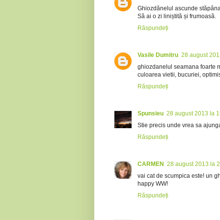
Ghiozdănelul ascunde stăpâna
Să ai o zi liniștită și frumoasă.
Răspundeți
Vasile Dumitru
28 august 201
ghiozdanelul seamana foarte mul
culoarea vietii, bucuriei, optimi
Răspundeți
Spunsieu
28 august 2013 la 
Stie precis unde vrea sa ajunga
Răspundeți
CARMEN
28 august 2013 la 
vai cat de scumpica este! un g
happy WW!
Răspundeți