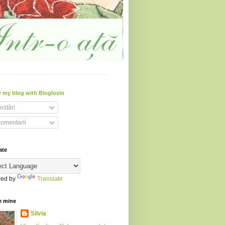
 my blog with Bloglovin
ostări
omentarii
ate
ed by
Translate
e mine
Silvia