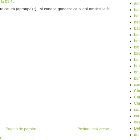
 la 01:45
au
e cat ea (aproape) :) ...si cand te gandesti ca si noi am fost la fel
bab
bab
ba
ba
bed
bel
bib
bir
boo
bo
bru
bu
car
Chr
Chr
Chr
cra
cur
dee
Del
Pagina de pornire
Postare mai veche
de
)