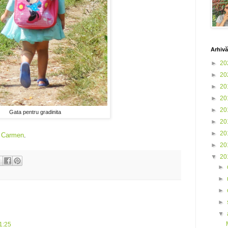
Arhivă
►
20
►
20
►
20
►
20
►
20
Gata pentru gradinita
►
20
►
20
a
Carmen
.
►
20
▼
20
►
►
►
►
▼
1:25