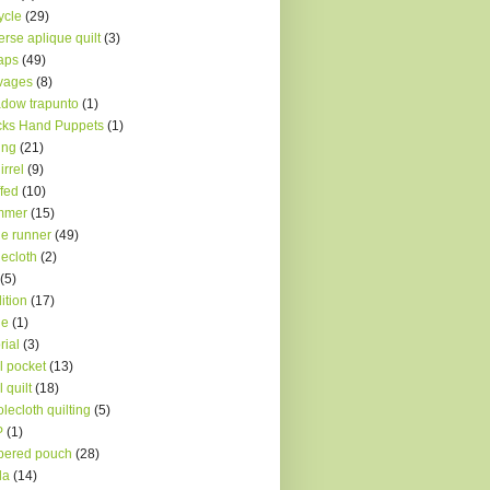
ycle
(29)
erse aplique quilt
(3)
aps
(49)
vages
(8)
dow trapunto
(1)
ks Hand Puppets
(1)
ing
(21)
irrel
(9)
ffed
(10)
mmer
(15)
le runner
(49)
lecloth
(2)
(5)
dition
(17)
le
(1)
rial
(3)
l pocket
(13)
l quilt
(18)
lecloth quilting
(5)
P
(1)
pered pouch
(28)
la
(14)