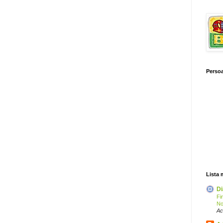
Persoa
Lista 
Di
Fi
No
Ac