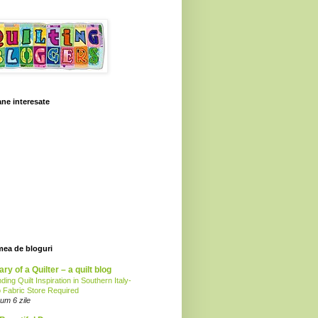
ne interesate
mea de bloguri
ary of a Quilter – a quilt blog
nding Quilt Inspiration in Southern Italy-
 Fabric Store Required
um 6 zile