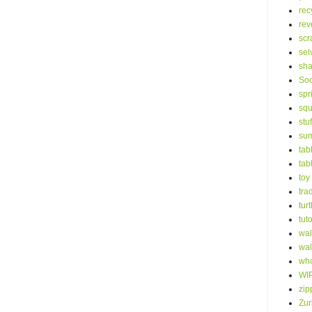
rec
rev
scr
sel
sha
Soc
spr
squ
stu
su
tab
tab
toy
tra
turt
tuto
wal
wal
who
WI
zip
Zur