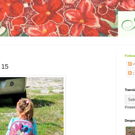
Follow
P
 15
C
Transl
Power
Despr