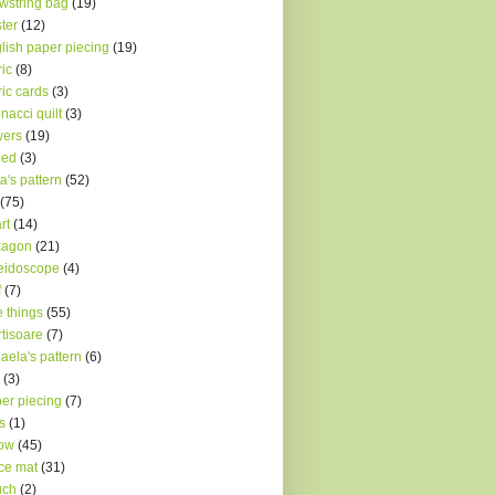
wstring bag
(19)
ter
(12)
lish paper piecing
(19)
ric
(8)
ric cards
(3)
onacci quilt
(3)
wers
(19)
ded
(3)
a's pattern
(52)
(75)
rt
(14)
xagon
(21)
eidoscope
(4)
f
(7)
le things
(55)
tisoare
(7)
aela's pattern
(6)
(3)
er piecing
(7)
s
(1)
low
(45)
ce mat
(31)
uch
(2)